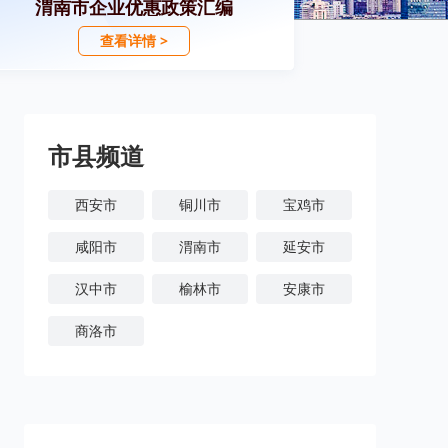
渭南市企业优惠政策汇编
查看详情 >
市县频道
西安市
铜川市
宝鸡市
咸阳市
渭南市
延安市
汉中市
榆林市
安康市
商洛市